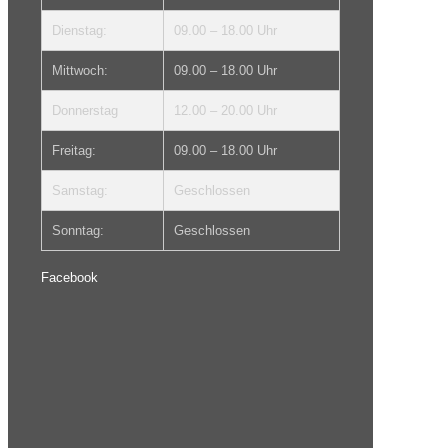
Dienstag:
09.00 – 18.00 Uhr
Mittwoch:
09.00 – 18.00 Uhr
Donnerstag
12.00 – 20.00 Uhr
Freitag:
09.00 – 18.00 Uhr
Samstag:
Geschlossen
Sonntag:
Geschlossen
Facebook
Diese Nachricht ist nur für Administratoren
sichtbar.
Problem bei der Anzeige von Facebook-Beiträgen.
Backup-Cache wird verwendet.
Fehler:
(#200) Provide valid app ID
Typ:
OAuthException